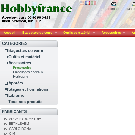
contact
plan d
Accueil
Baguettes de verre
Outils et matériel
Accessoires
A
CATÉGORIES
Baguettes de verre
Outils et matériel
Accessoires
Présentoirs
Emballages cadeaux
Horlogerie
Apprêts
Stages et Formations
Librairie
Tous nos produits
FABRICANTS
ADAM PYROMETRIE
BETHLEHEM
CARLO DONA
CIM